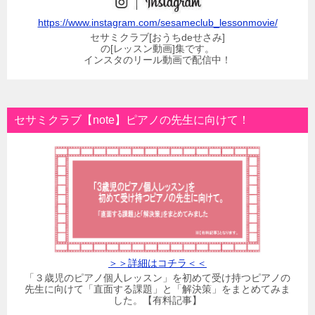
https://www.instagram.com/sesameclub_lessonmovie/
セサミクラブ[おうちdeせさみ]
の[レッスン動画]集です。
インスタのリール動画で配信中！
セサミクラブ【note】ピアノの先生に向けて！
＞＞詳細はコチラ＜＜
「３歳児のピアノ個人レッスン」を初めて受け持つピアノの
先生に向けて「直面する課題」と「解決策」をまとめてみま
した。【有料記事】