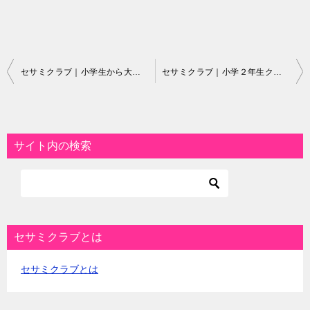
投
セサミクラブ｜小学生から大人の個人ピアノ教室【体験レッスン】
セサミクラブ｜小学２年生クラス【体験レッスン】
稿
ナ
ビ
サイト内の検索
ゲ
ー
シ
ョ
セサミクラブとは
ン
セサミクラブとは