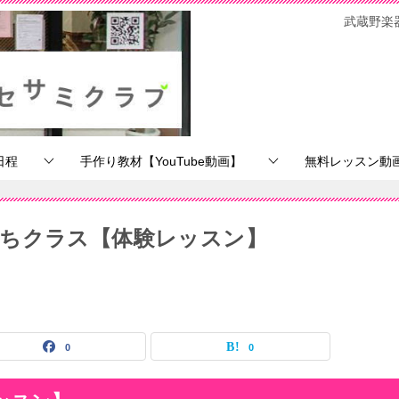
武蔵野楽
日程
手作り教材【YouTube動画】
無料レッスン動画【
ちクラス【体験レッスン】
0
0