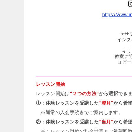
https://www.
セサ
インス
キリ
教室に
ロビー
レッスン開始
レッスン開始は
“２つの方法”
から選択
でき
①：体験レッスンを受講した
“翌月”
から希
※通常の入会手続きでご案内します。
②：体験レッスンを受講した
“当月”
から希
※１レッスン単位の料金計算とご希望回数