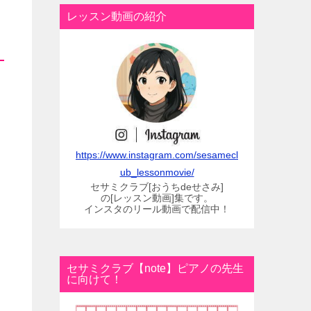
レッスン動画の紹介
https://www.instagram.com/sesamecl
ub_lessonmovie/
セサミクラブ[おうちdeせさみ]
の[レッスン動画]集です。
インスタのリール動画で配信中！
セサミクラブ【note】ピアノの先生
に向けて！