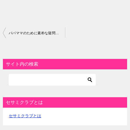
投
パパママのために素朴な疑問＆質問にお答えします！
稿
ナ
ビ
サイト内の検索
ゲ
ー
シ
ョ
セサミクラブとは
ン
セサミクラブとは