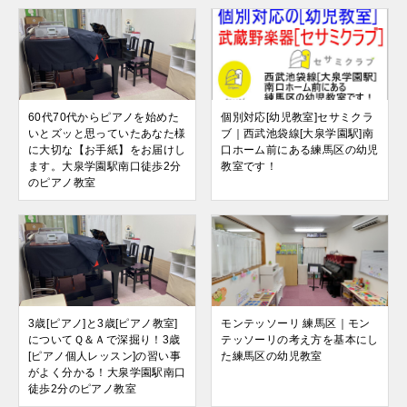
60代70代からピアノを始めた
個別対応[幼児教室]セサミクラ
いとズッと思っていたあなた様
ブ｜西武池袋線[大泉学園駅]南
に大切な【お手紙】をお届けし
口ホーム前にある練馬区の幼児
ます。大泉学園駅南口徒歩2分
教室です！
のピアノ教室
3歳[ピアノ]と3歳[ピアノ教室]
モンテッソーリ 練馬区｜モン
についてＱ＆Ａで深掘り！3歳
テッソーリの考え方を基本にし
[ピアノ個人レッスン]の習い事
た練馬区の幼児教室
がよく分かる！大泉学園駅南口
徒歩2分のピアノ教室