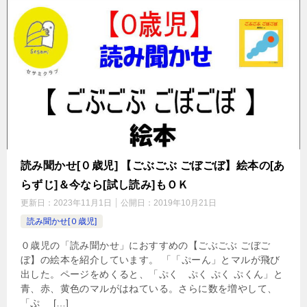
読み聞かせ[０歳児] 【ごぶごぶ ごぼごぼ】絵本の[あ
らずじ]＆今なら[試し読み]もＯＫ
更新日：
2023年11月1日
公開日：
2019年10月21日
読み聞かせ[０歳児]
０歳児の「読み聞かせ」におすすめの【ごぶごぶ ごぼご
ぼ】の絵本を紹介しています。 「「ぷーん」とマルが飛び
出した。ページをめくると、「ぷく ぷく ぷく ぷくん」と
青、赤、黄色のマルがはねている。さらに数を増やして、
「ぷ […]