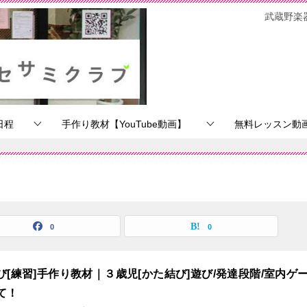
武蔵野楽
日程
手作り教材【YouTube動画】
無料レッスン動画【
0
0
び[練習]手作り教材｜３歳児[かた結び]遊び/発達段階/室内ゲ
て！