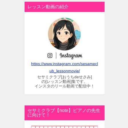
レッスン動画の紹介
https://www.instagram.com/sesamecl
ub_lessonmovie/
セサミクラブ[おうちdeせさみ]
の[レッスン動画]集です。
インスタのリール動画で配信中！
セサミクラブ【note】ピアノの先生
に向けて！