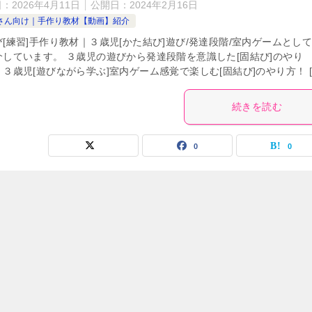
日：
2026年4月11日
公開日：
2024年2月16日
さん向け｜手作り教材【動画】紹介
[練習]手作り教材｜３歳児[かた結び]遊び/発達段階/室内ゲームとし
介しています。 ３歳児の遊びから発達段階を意識した[固結び]のやり
３歳児[遊びながら学ぶ]室内ゲーム感覚で楽しむ[固結び]のやり方！ [
続きを読む
0
0