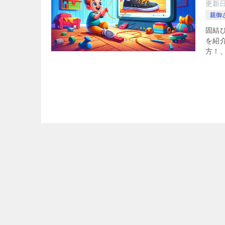
更新
親御
固結び
を紹
方！、