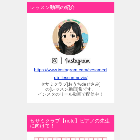
レッスン動画の紹介
https://www.instagram.com/sesamecl
ub_lessonmovie/
セサミクラブ[おうちdeせさみ]
の[レッスン動画]集です。
インスタのリール動画で配信中！
セサミクラブ【note】ピアノの先生
に向けて！