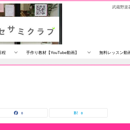
武蔵野楽
日程
手作り教材【YouTube動画】
無料レッスン動画【
0
0