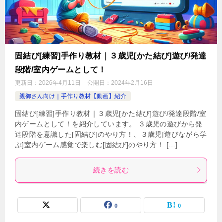
固結び[練習]手作り教材｜３歳児[かた結び]遊び/発達
段階/室内ゲームとして！
更新日：
2026年4月11日
公開日：
2024年2月16日
親御さん向け｜手作り教材【動画】紹介
固結び[練習]手作り教材｜３歳児[かた結び]遊び/発達段階/室
内ゲームとして！を紹介しています。 ３歳児の遊びから発
達段階を意識した[固結び]のやり方！、３歳児[遊びながら学
ぶ]室内ゲーム感覚で楽しむ[固結び]のやり方！ […]
続きを読む
0
0