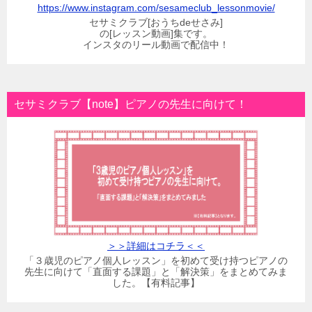
https://www.instagram.com/sesameclub_lessonmovie/
セサミクラブ[おうちdeせさみ]
の[レッスン動画]集です。
インスタのリール動画で配信中！
セサミクラブ【note】ピアノの先生に向けて！
＞＞詳細はコチラ＜＜
「３歳児のピアノ個人レッスン」を初めて受け持つピアノの
先生に向けて「直面する課題」と「解決策」をまとめてみま
した。【有料記事】