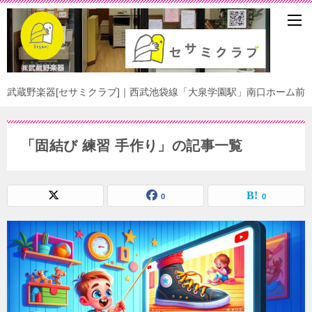
武蔵野楽器[セサミクラブ]｜西武池袋線「大泉学園駅」南口ホーム前
「固結び 練習 手作り」の記事一覧
0
0