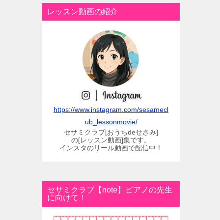
レッスン動画の紹介
https://www.instagram.com/sesamecl
ub_lessonmovie/
セサミクラブ[おうちdeせさみ]
の[レッスン動画]集です。
インスタのリール動画で配信中！
セサミクラブ【note】ピアノの先生
に向けて！