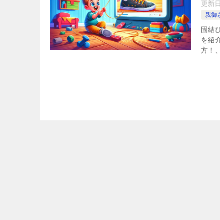
更新
親御
固結び
を紹
方！、