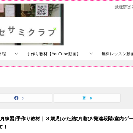
武蔵野楽
日程
手作り教材【YouTube動画】
無料レッスン動画【
0
0
び[練習]手作り教材｜３歳児[かた結び]遊び/発達段階/室内ゲ
て！