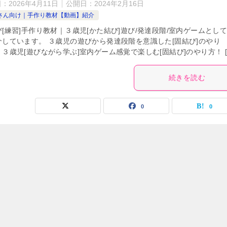
日：
2026年4月11日
公開日：
2024年2月16日
さん向け｜手作り教材【動画】紹介
[練習]手作り教材｜３歳児[かた結び]遊び/発達段階/室内ゲームとし
介しています。 ３歳児の遊びから発達段階を意識した[固結び]のやり
３歳児[遊びながら学ぶ]室内ゲーム感覚で楽しむ[固結び]のやり方！ [
続きを読む
0
0