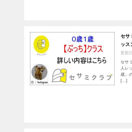
セサ
ッス
更新
セサ
人レ
歳」
[…]