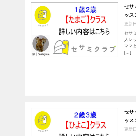
セサ
ッス
更新
セサ
人レ
ママ
[…]
セサ
ッス
更新