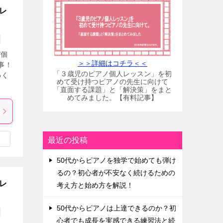
レ
/個
＞＞詳細はコチラ＜＜
事！
「３歳児のピアノ個人レッスン」を初
わく
めて受け持つピアノの先生に向けて
「直面する課題」と「解決策」をまと
めてみました。【有料記事】
最近の投稿
50代からピアノを独学で始めても弾け
るの？初心者が不安なく続けるための
レ
考え方と始め方を解説！
50代からピアノは上達できるのか？初
心者でも成長を実感できる練習法と続