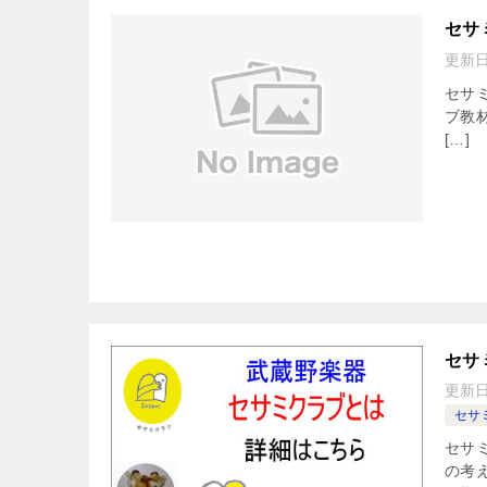
セサ
更新
セサ
ブ教
[…]
セサ
更新
セサ
セサ
の考