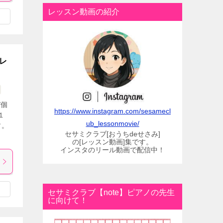
レッスン動画の紹介
レ
/個
https://www.instagram.com/sesamecl
１
ub_lessonmovie/
す。
セサミクラブ[おうちdeせさみ]
の[レッスン動画]集です。
インスタのリール動画で配信中！
セサミクラブ【note】ピアノの先生
に向けて！