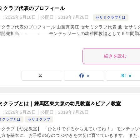
ミクラブ代表のプロフィール
日：
2025年5月10日
公開日：
2019年7月26日
セサミクラブとは
ミクラブ代表のプロフィール 山葉真美江 セサミクラブ代表 兼 セサミ
材開発担当 —————— モンテッソーリの幼稚園教諭として６年間勤
続きを読む
0
0
ミクラブとは｜練馬区東大泉の幼児教室＆ピアノ教室
日：
2026年5月29日
公開日：
2019年7月26日
ミクラブとは
セサミクラブ
ミクラブ【幼児教室】 「ひとりでするから見ていてね！」 モンテッソ
え方を基本に、お子様の心のつぶやきを大切に育てていきます。 また