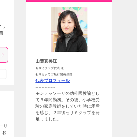
クラ
務
山葉真美江
セサミクラブ代表 兼
セサミクラブ教材開発担当
代表プロフィール
-------------
モンテッソーリの幼稚園教諭とし
て６年間勤務。その後、小学校受
験の家庭教師をしていた時に矛盾
を感じ、２年後セサミクラブを発
足しました。
------------------
ーリ
、お