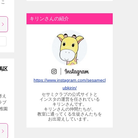
るこ
キリンさんの紹介
馬区
https://www.instagram.com/sesamecl
ubkirin/
セサミクラブの公式サイトと
考え
インスタの運営を任されている
ラブ
キリンさんです。
稚園
キリンさんの仲間たちが、
教室に通ってくる生徒さんたちを
お出迎えしています。