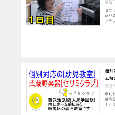
更新
セサミ
武池
クラブ
個別
ム前
更新
個別
練馬
ミクラ