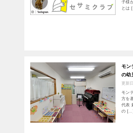
子様
とは [
モン
の幼
更新
モン
方を
代表
の […