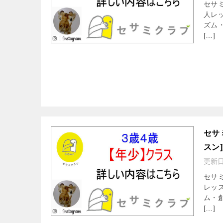
セサ
人レ
ズム
[…]
セサ
スン
更新
セサ
レッ
ム・
[…]