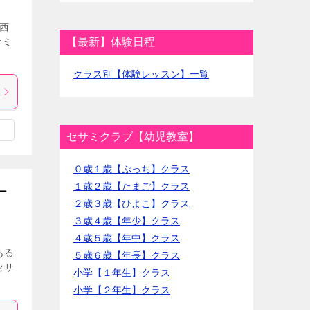
 西
サミ
【最新】体験日程
クラス別【体験レッスン】一覧
セサミクラブ【幼児教室】
０歳１歳【ぷっち】クラス
１歳２歳【たまご】クラス
ー
２歳３歳【ひよこ】クラス
３歳４歳【年少】クラス
４歳５歳【年中】クラス
ある
５歳６歳【年長】クラス
セサ
小学【１年生】クラス
]
小学【２年生】クラス