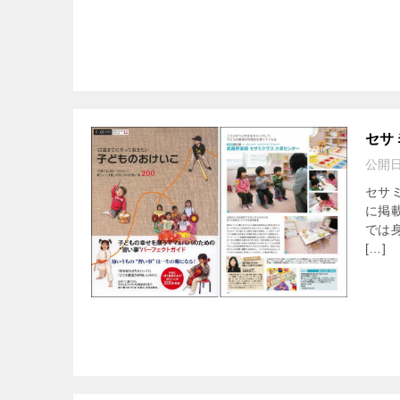
セサ
公開
セサ
に掲
では
[…]