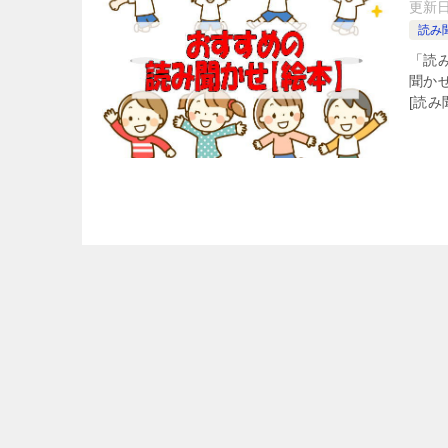
更新
読み
「読み
聞か
[読み