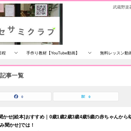
武蔵野楽
日程
手作り教材【YouTube動画】
無料レッスン動画【
の記事一覧
0
0
聞かせ[絵本]おすすめ｜0歳1歳2歳3歳4歳5歳の赤ちゃんから
読み聞かせ]では！