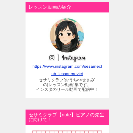
レッスン動画の紹介
https://www.instagram.com/sesamecl
ub_lessonmovie/
セサミクラブ[おうちdeせさみ]
の[レッスン動画]集です。
インスタのリール動画で配信中！
セサミクラブ【note】ピアノの先生
に向けて！