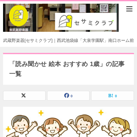
武蔵野楽器[セサミクラブ]｜西武池袋線「大泉学園駅」南口ホーム前
「読み聞かせ 絵本 おすすめ 1歳」の記事
一覧
0
0