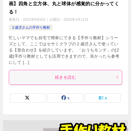
画】四角と立方体、丸と球体が感覚的に分かってく
る！
更新日：
2021年9月6日
公開日：
2020年3月12日
２歳児さんの手作り教材
忙しいママでも自宅で簡単にできる【手作り教材】シリー
ズとして、ここではセサミクラブの２歳児さんで使ってい
る【形合わせ】を紹介しています。 「おうちモンテ」の[2
歳]手作り教材としても活用できますので、良かったら参考
にして […]
続きを読む
0
0