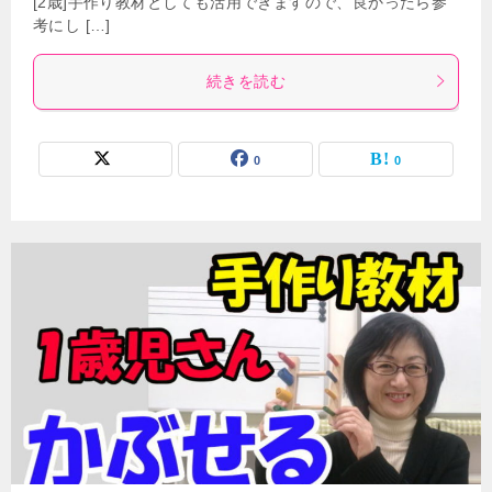
[2歳]手作り教材としても活用できますので、良かったら参
考にし […]
続きを読む
0
0