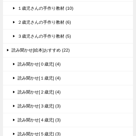
１歳児さんの手作り教材 (10)
２歳児さんの手作り教材 (6)
３歳児さんの手作り教材 (5)
読み聞かせ[絵本]おすすめ (22)
読み聞かせ[０歳児] (4)
読み聞かせ[１歳児] (4)
読み聞かせ[２歳児] (4)
読み聞かせ[３歳児] (3)
読み聞かせ[４歳児] (3)
読み聞かせ[５歳児] (3)