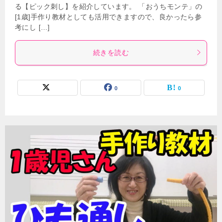
る【ピック刺し】を紹介しています。 「おうちモンテ」の
[1歳]手作り教材としても活用できますので、良かったら参
考にし […]
続きを読む
0
0