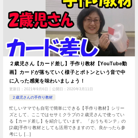
２歳児さん【カード差し】手作り教材【YouTube動
画】カードが落ちていく様子とポトンという音で中
に入った感覚を味わいましょう！
更新日：
2021年9月6日
公開日：
2020年3月11日
２歳児さんの手作り教材
忙しいママでも自宅で簡単にできる【手作り教材】シリー
ズとして、ここではセサミクラブの２歳児さんで使ってい
る【カード差し】を紹介しています。 「おうちモンテ」の
[2歳]手作り教材としても活用できますので、良かったら参
考にし […]