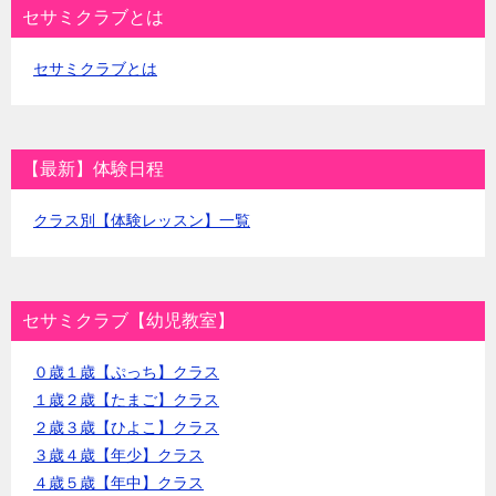
セサミクラブとは
セサミクラブとは
【最新】体験日程
クラス別【体験レッスン】一覧
セサミクラブ【幼児教室】
０歳１歳【ぷっち】クラス
１歳２歳【たまご】クラス
２歳３歳【ひよこ】クラス
３歳４歳【年少】クラス
４歳５歳【年中】クラス