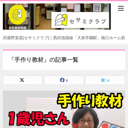
武蔵野楽器[セサミクラブ]｜西武池袋線「大泉学園駅」南口ホーム前
「手作り教材」の記事一覧
0
0