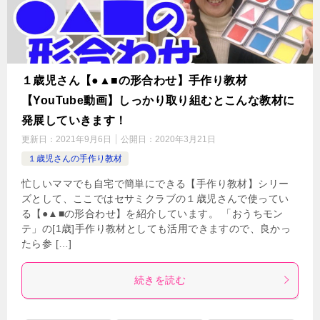
１歳児さん【●▲■の形合わせ】手作り教材
【YouTube動画】しっかり取り組むとこんな教材に
発展していきます！
更新日：
2021年9月6日
公開日：
2020年3月21日
１歳児さんの手作り教材
忙しいママでも自宅で簡単にできる【手作り教材】シリー
ズとして、ここではセサミクラブの１歳児さんで使ってい
る【●▲■の形合わせ】を紹介しています。 「おうちモン
テ」の[1歳]手作り教材としても活用できますので、良かっ
たら参 […]
続きを読む