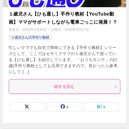
１歳児さん【ひも通し】手作り教材【YouTube動
画】ママがサポートしながら電車ごっこに発展！？
更新日：
2025年5月30日
公開日：
2020年3月17日
１歳児さんの手作り教材
忙しいママでも自宅で簡単にできる【手作り教材】シリー
ズとして、ここではセサミクラブの１歳児さんで使ってい
る【ひも通し】を紹介しています。 「おうちモンテ」の[1
歳]手作り教材としても活用できますので、良かったら参考
にして […]
続きを読む
0
0