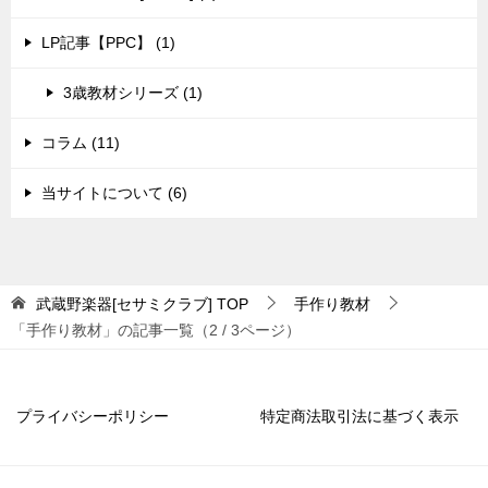
LP記事【PPC】 (1)
3歳教材シリーズ (1)
コラム (11)
当サイトについて (6)
武蔵野楽器[セサミクラブ]
TOP
手作り教材
「手作り教材」の記事一覧（2 / 3ページ）
プライバシーポリシー
特定商法取引法に基づく表示